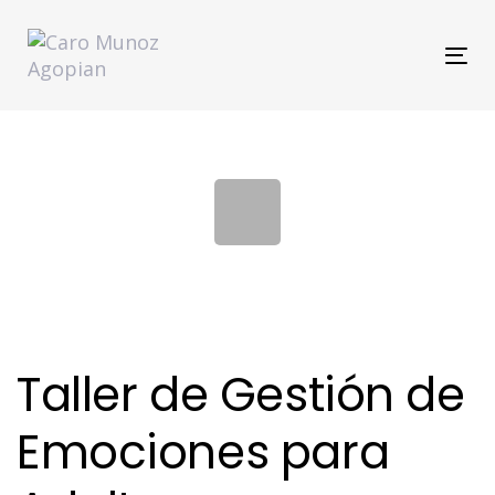
Skip
Skip
links
to
Tog
primary
navi
navigation
Skip
to
content
Taller de Gestión de
Emociones para