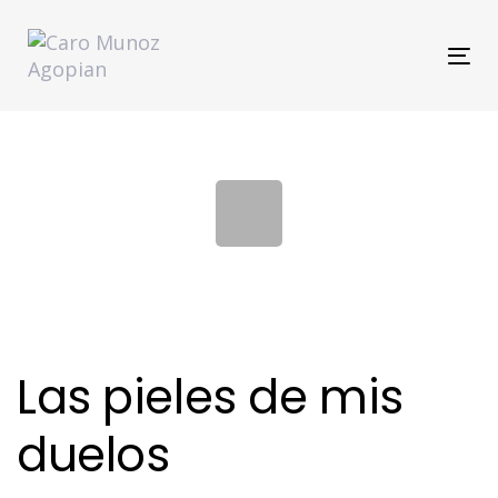
Skip
Skip
links
to
Tog
primary
navi
navigation
Skip
to
content
Las pieles de mis
duelos