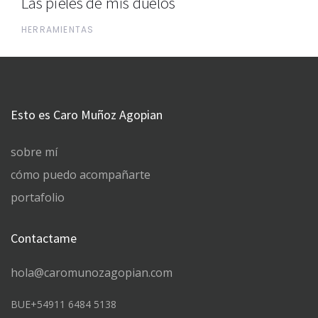
Las pieles de mis duelos
HERRAMIENTAS
Esto es Caro Muñoz Agopian
sobre mí
cómo puedo acompañarte
portafolio
Contactame
hola@caromunozagopian.com
BUE+54911 6484 5138